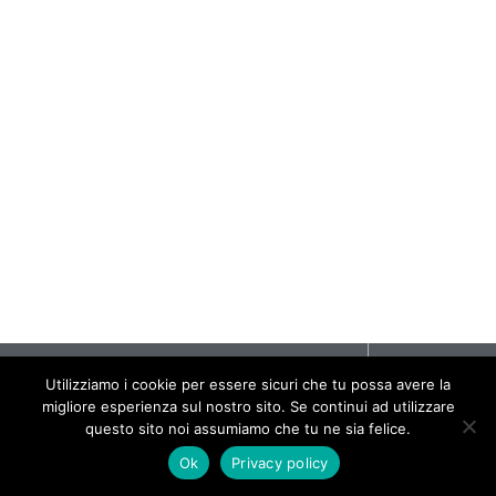
IT
VLADEK CWALINSKI
Utilizziamo i cookie per essere sicuri che tu possa avere la
Privacy
migliore esperienza sul nostro sito. Se continui ad utilizzare
Policy
Copyright © 2021 · All rights reserved. É vietata la copia e la
questo sito noi assumiamo che tu ne sia felice.
Credits
riproduzione dei contenuti e immagini in qualsiasi forma.
Ok
Privacy policy
Contacts
Follow me on Instagram