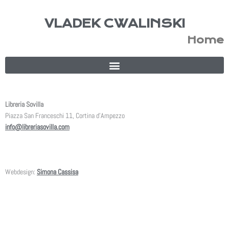
Skip
to
VLADEK CWALINSKI
content
Home
Libreria Sovilla
Piazza San Franceschi 11, Cortina d’Ampezzo
info@libreriasovilla.com
Webdesign:
Simona Cassisa