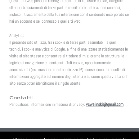
Questi siti web possono raccogliere dati su di te, usare cookie, integrare
ulteriori tracciamenti di terze parti e monitorare l’interazione con essi,
incluso il tracciamento della tua interazione con il contenuto incorporato se
hai un account e sei connesso a quei siti web.
Analytics
Il presente sito utilizza, fra i cookie di terze parti assimilabili a quelli
tecnici, i cookie analytics di Google, al fine di analizzare statisticamente le
visite al sito stesso e consentire al titolare di migliorarne la struttura, le
logiche di navigazione e i contenuti. Tali cookie, opportunamente
anonimizzati (es. mascheramento indirizzo IP), consentono la raccolta di
informazioni aggregate sul numero degli utenti e su come questi visitano il
sito senza poter identificare il singolo utente.
Contatti
Per qualsiasi informazione in materia di privacy:
vcwalinski@gmail.com
EN
VLADEK CWALINSKI