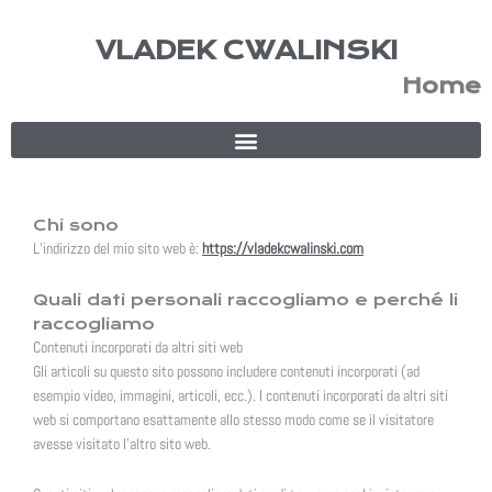
Vai
al
VLADEK CWALINSKI
contenuto
Home
Chi sono
L’indirizzo del mio sito web è:
https://vladekcwalinski.com
Quali dati personali raccogliamo e perché li
raccogliamo
Contenuti incorporati da altri siti web
Gli articoli su questo sito possono includere contenuti incorporati (ad
esempio video, immagini, articoli, ecc.). I contenuti incorporati da altri siti
web si comportano esattamente allo stesso modo come se il visitatore
avesse visitato l’altro sito web.